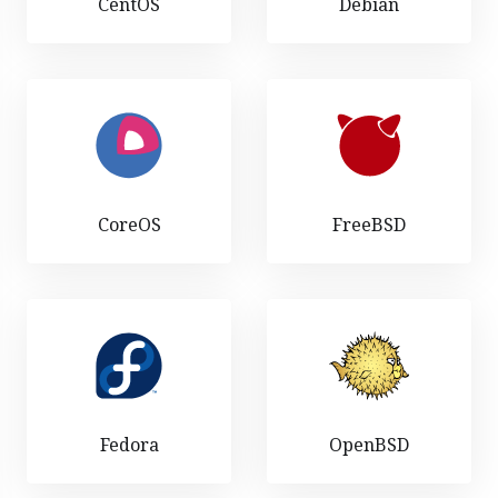
CentOS
Debian
CoreOS
FreeBSD
Fedora
OpenBSD