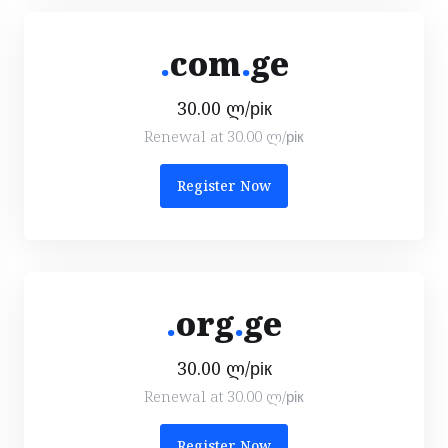
.
com
.
ge
30.00 ლ/рік
Renewal at 30.00 ლ/рік
Register Now
.
org
.
ge
30.00 ლ/рік
Renewal at 30.00 ლ/рік
Register Now