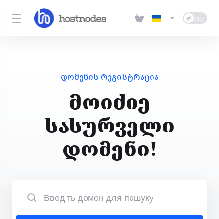
დომენის რეგისტრაცია
მოიძიე
სასურველი
დომენი!