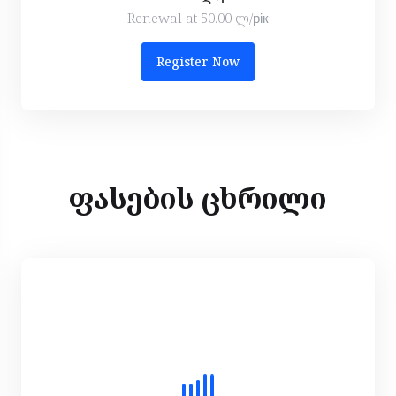
Renewal at 50.00 ლ/рік
Register Now
ფასების ცხრილი