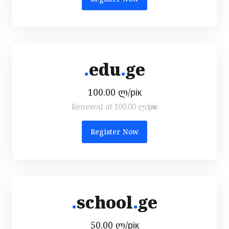
.
edu
.
ge
100.00 ლ/рік
Renewal at 100.00 ლ/рік
Register Now
.
school
.
ge
50.00 ლ/рік