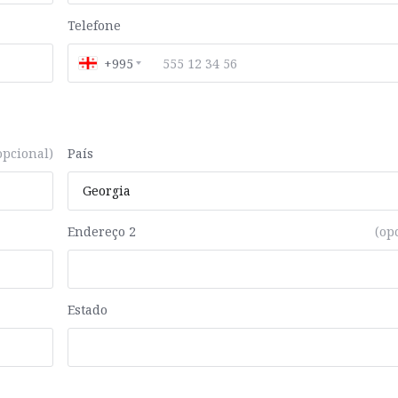
Telefone
+995
opcional)
País
Endereço 2
(op
Estado