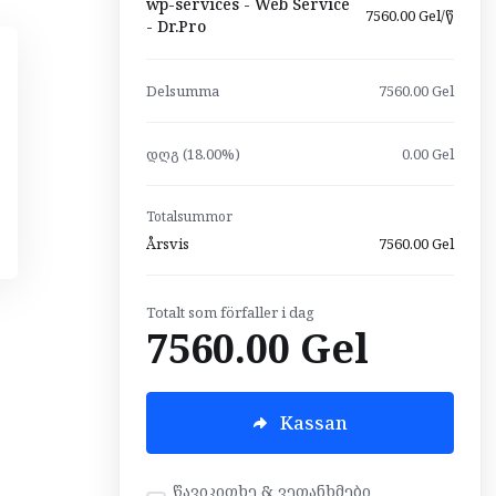
wp-services - Web Service
7560.00 Gel/წ
- Dr.Pro
Delsumma
7560.00 Gel
დღგ (18.00%)
0.00 Gel
Totalsummor
Årsvis
7560.00 Gel
Totalt som förfaller i dag
7560.00 Gel
Kassan
წავიკითხე & ვეთანხმები